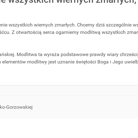
enie wszystkich wiernych zmarłych. Chcemy dziś szczególnie ws
śćcu. Z otwartością serca ogarniemy modlitwą wszystkich zmarłyc
skiej. Modlitwa ta wyraża podstawowe prawdy wiary chrześcija
 elementów modlitwy jest uznanie świętości Boga i Jego uwielb
sko-Gorzowskiej