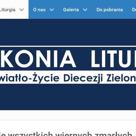
Liturgia
O nas
Galeria
Do pobrania
D
 wszystkich wiernych zmarłych, r