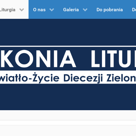
Liturgia
O nas
Galeria
Do pobrania
D